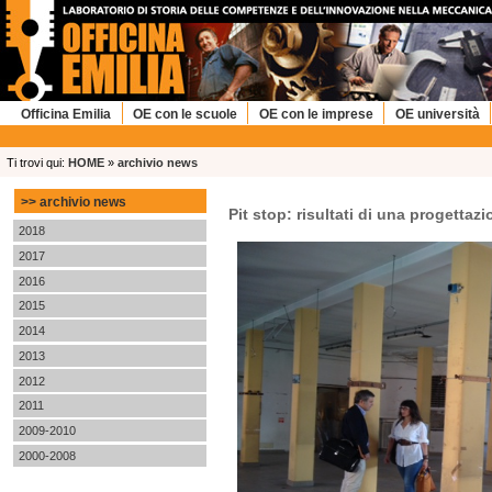
Officina Emilia
OE con le scuole
OE con le imprese
OE università
Ti trovi qui:
HOME
»
archivio news
archivio news
Pit stop: risultati di una progettaz
2018
2017
2016
2015
2014
2013
2012
2011
2009-2010
2000-2008