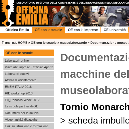
Officina Emilia
OE con le scuole
OE con le imprese
OE università
Ti trovi qui:
HOME
»
OE con le scuole
»
museolaboratorio
»
Documentazione museola
OE con le scuole
Documentazi
Laboratori_online
Visite alle imprese - Officine Aperte
macchine de
Laboratori elettivi
Attività di orientamento
museolabora
EMEM ITALIA 2016
RIE workshop 2013
Eu_Robotics Week 2012
Tornio Monarc
Le scuole partner di OE
Documenti per le scuole
> scheda imbullo
Video: attività didattiche
Link su istruzione e formazione