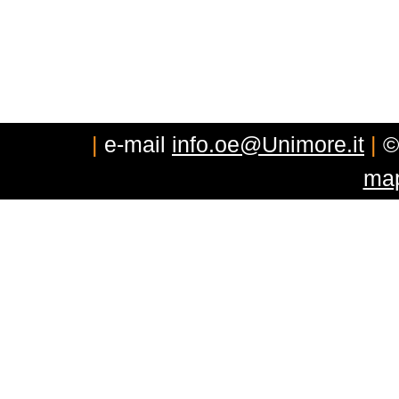
|
e-mail
info.oe@Unimore.it
|
©
map