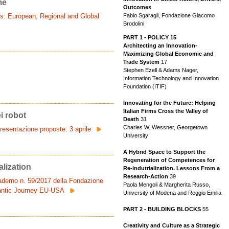
me
Outcomes
Fabio Sgaragli, Fondazione Giacomo
s: European, Regional and Global
Brodolini
PART 1 - POLICY 15
Architecting an Innovation-
Maximizing Global Economic and
Trade System
17
Stephen Ezell & Adams Nager,
Information Technology and Innovation
Foundation (ITIF)
Innovating for the Future: Helping
Italian Firms Cross the Valley of
i robot
Death
31
Charles W. Wessner, Georgetown
resentazione proposte: 3 aprile
University
A Hybrid Space to Support the
Regeneration of Competences for
lization
Re-indutrialization. Lessons From a
Research-Action
39
uaderno n. 59/2017 della Fondazione
Paola Mengoli & Margherita Russo,
ntic Journey EU-USA
University of Modena and Reggio Emilia
PART 2 - BUILDING BLOCKS
55
Creativity and Culture as a Strategic