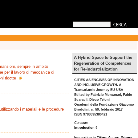
A Hybrid Space to Support the
Regeneration of Competences
 mansioni, sempre in ambito
for Re-industrialization
e per il lavoro di meccanica di
ni ridotte
CITIES AS ENGINES OF INNOVATION
AND INCLUSIVE GROWTH. A
Transatlantic Journey EU-USA
Edited by Fabrizio Montanari, Fabio
Sgaragli, Diego Teloni
Quaderni della Fondazione Giacomo
utilizzando i materiali e le procedure
Brodolini, n. 59, febbraio 2017
ISBN 9788895380421
Contents
Introduction
9
Innovation in Cities: Actors, Drivers,