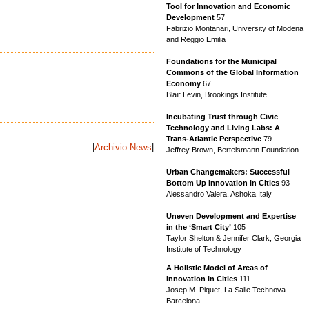
Tool for Innovation and Economic
Development
57
Fabrizio Montanari, University of Modena
and Reggio Emilia
Foundations for the Municipal
Commons of the Global Information
Economy
67
Blair Levin, Brookings Institute
Incubating Trust through Civic
Technology and Living Labs: A
Trans-Atlantic Perspective
79
|
Archivio News
|
Jeffrey Brown, Bertelsmann Foundation
Urban Changemakers: Successful
Bottom Up Innovation in Cities
93
Alessandro Valera, Ashoka Italy
Uneven Development and Expertise
in the ‘Smart City’
105
Taylor Shelton & Jennifer Clark, Georgia
Institute of Technology
A Holistic Model of Areas of
Innovation in Cities
111
Josep M. Piquet, La Salle Technova
Barcelona