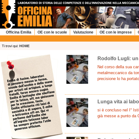
Officina Emilia
OE con le scuole
Valutazione
OE con le imprese
Ti trovi qui:
HOME
Rodolfo Lugli: un
Nel corso della sua ca
metalmeccanico da torni
precisione lo ha portato
Lunga vita ai labor
si è concluso nel I° Ist
già messe a punto da O