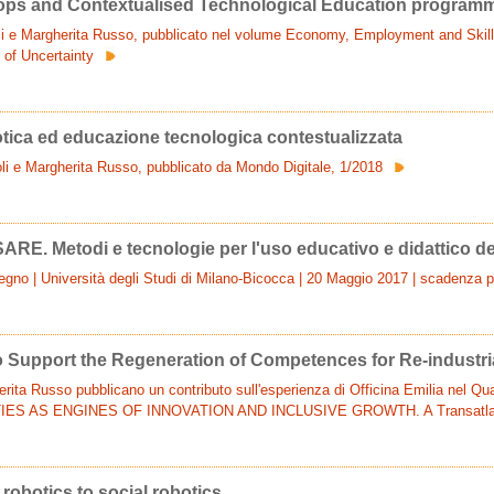
ps and Contextualised Technological Education program
i e Margherita Russo, pubblicato nel volume Economy, Employment and Skill
 of Uncertainty
otica ed educazione tecnologica contestualizzata
oli e Margherita Russo, pubblicato da Mondo Digitale, 1/2018
E. Metodi e tecnologie per l'uso educativo e didattico de
vegno | Università degli Studi di Milano-Bicocca | 20 Maggio 2017 | scadenza p
 Support the Regeneration of Competences for Re-industria
rita Russo pubblicano un contributo sull'esperienza di Officina Emilia nel Q
CITIES AS ENGINES OF INNOVATION AND INCLUSIVE GROWTH. A Transatla
robotics to social robotics